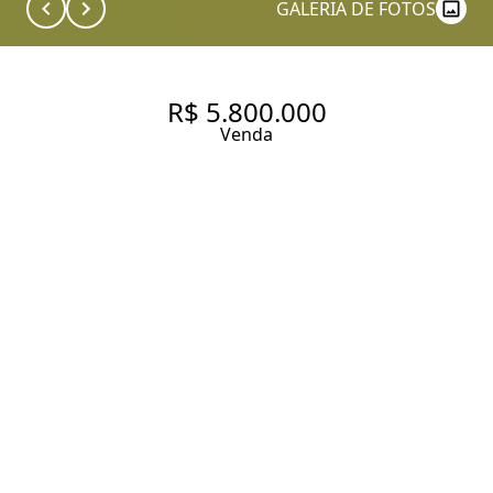
GALERIA DE FOTOS
R$ 5.800.000
Venda
TERRENO - TERRENO
CONDOMÍNIO FAZENDA DA
GRAMA
Entrar em contato
Solicitar visita
Código do Imóvel:
GV735