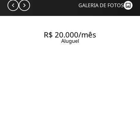
GALERIA DE FOTOS
R$ 20.000/mês
Aluguel
SOBRADO COMERCIAL PARA
LOCAÇÃO – 450M² – AVENIDA
9 DE JULHO, SÃO PAULO
450 m² Área útil
427 m² Área total
3 Banheiros
4 Vagas
Entrar em contato