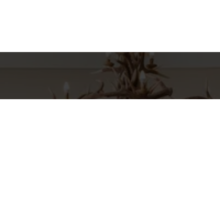
hes para
Entre em Con
Nome
to
E-mail
INI
o
Telefone
RIA, 664 CJ 43 - JARDIM EUROPA
pp