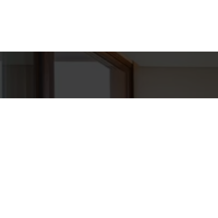
Detal
conta
EQUIPE GAV
Endereç
RUA HUNG
WhatsA