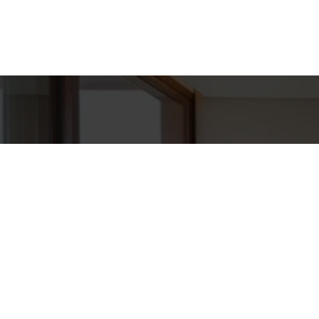
Detal
conta
EQUIPE GAV
Endereç
RUA HUNG
WhatsA