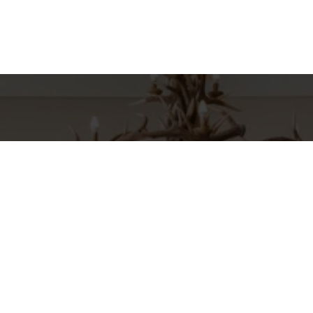
hes para
Entre em Con
Nome
to
E-mail
INI
o
Telefone
RIA, 664 CJ 43 - JARDIM EUROPA
pp