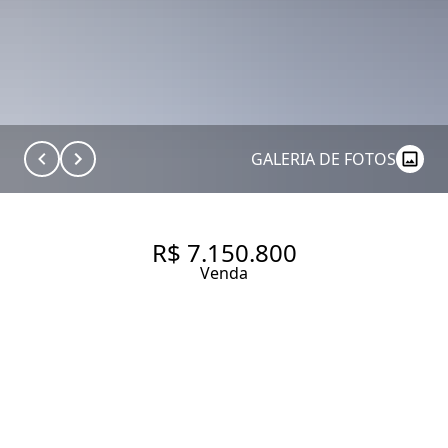
GALERIA DE FOTOS
R$ 7.150.800
Venda
CASA EM CONDOMÍNIO -
JARDIM MORUMBY
587.09 m² Área construída
4 Dormitórios
4 Suítes
5 Banheiros
4 Vagas