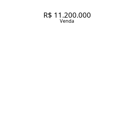
R$ 11.200.000
Venda
APARTAMENTO - JARDIM
PAULISTA
227 m² Área útil
3 Dormitórios
3 Suítes
4 Banheiros
4 Vagas
Entrar em contato
Solicitar visita
Código do Imóvel:
GV525