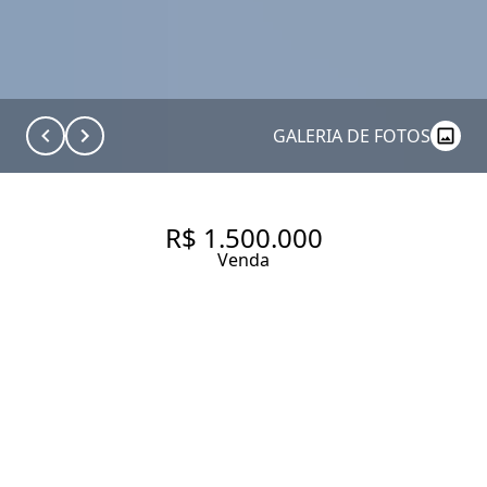
GALERIA DE FOTOS
R$ 1.500.000
Venda
APARTAMENTO - ITAIM BIBI
103 m² Área útil
3 Dormitórios
1 Suíte
3 Banheiros
1 Vaga
Entrar em contato