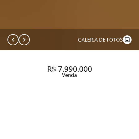
GALERIA DE FOTOS
R$ 7.990.000
Venda
APARTAMENTO - ITAIM BIBI
331 m² Área útil
4 Dormitórios
4 Suítes
6 Banheiros
3 Vagas
Entrar em contato