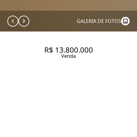
GALERIA DE FOTOS
R$ 13.800.000
Venda
APARTAMENTO COM 310 M², À
VENDA NO JARDIM
PAULISTANO AO LADO DO
CLUBE PINHEIROS.
310 m² Área útil
3 Dormitórios
3 Suítes
5 Banheiros
4 Vagas